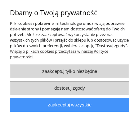
45,00 zł
Dbamy o Twoją prywatność
Pliki cookies i pokrewne im technologie umożliwiają poprawne
do koszyka
działanie strony i pomagają nam dostosować ofertę do Twoich
potrzeb. Możesz zaakceptować wykorzystanie przez nas
wszystkich tych plików i przejść do sklepu lub dostosować użycie
plików do swoich preferencji, wybierając opcję "Dostosuj zgody".
Pomoc
Więcej o plikach cookies przeczytasz w naszej Polityce
prywatności.
Informacje
zaakceptuj tylko niezbędne
Moje konto
dostosuj zgody
Płatności i dostawa
zaakceptuj wszystkie
O nas
pokaż pełną wersję strony
Sklep internetowy Shoper.pl