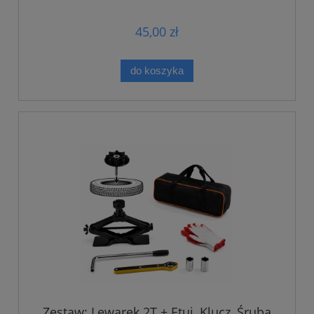
45,00 zł
do koszyka
Zestaw: Lewarek 2T + Etui, Klucz, Śruba