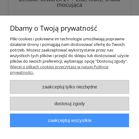
mocująca
229,00 zł
Dbamy o Twoją prywatność
Pliki cookies i pokrewne im technologie umożliwiają poprawne
do koszyka
działanie strony i pomagają nam dostosować ofertę do Twoich
potrzeb. Możesz zaakceptować wykorzystanie przez nas
wszystkich tych plików i przejść do sklepu lub dostosować użycie
plików do swoich preferencji, wybierając opcję "Dostosuj zgody".
Pomoc
Więcej o plikach cookies przeczytasz w naszej Polityce
prywatności.
Informacje
zaakceptuj tylko niezbędne
Moje konto
dostosuj zgody
Płatności i dostawa
zaakceptuj wszystkie
O nas