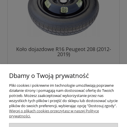
Koło dojazdowe R16 Peugeot 208 (2012-
2019)
529,00 zł
Dbamy o Twoją prywatność
Pliki cookies i pokrewne im technologie umożliwiają poprawne
do koszyka
działanie strony i pomagają nam dostosować ofertę do Twoich
potrzeb. Możesz zaakceptować wykorzystanie przez nas
wszystkich tych plików i przejść do sklepu lub dostosować użycie
plików do swoich preferencji, wybierając opcję "Dostosuj zgody".
Pomoc
Więcej o plikach cookies przeczytasz w naszej Polityce
prywatności.
Informacje