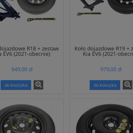
dojazdowe R18 + zestaw
Koło dojazdowe R19 + 
a EV6 (2021-obecnie)
Kia EV6 (2021-obecn
949,00 zł
979,00 zł
do koszyka
do koszyka