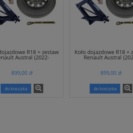
dojazdowe R18 + zestaw
Koło dojazdowe R18 + 
nault Austral (2022-
Renault Austral (20
obecnie)
obecnie)
899,00 zł
899,00 zł
do koszyka
do koszyka