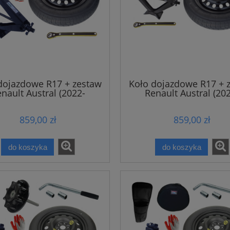
dojazdowe R17 + zestaw
Koło dojazdowe R17 + 
nault Austral (2022-
Renault Austral (20
obecnie)
obecnie)
859,00 zł
859,00 zł
do koszyka
do koszyka