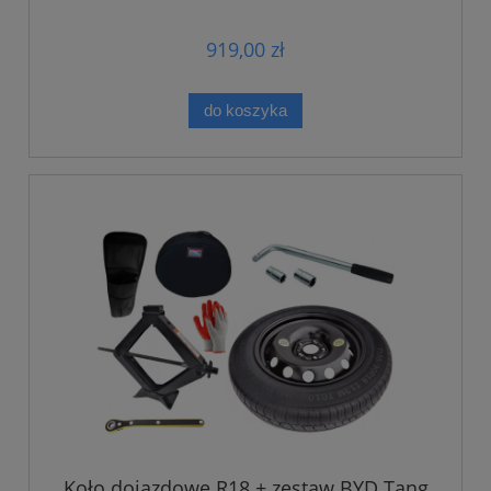
919,00 zł
do koszyka
Koło dojazdowe R18 + zestaw BYD Tang