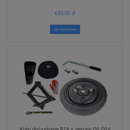
639,00 zł
do koszyka
Koło dojazdowe R18 + zestaw DS DS4