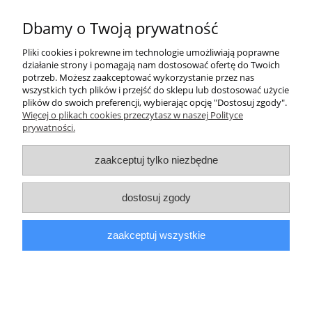
229,00 zł
Dbamy o Twoją prywatność
Pliki cookies i pokrewne im technologie umożliwiają poprawne
do koszyka
działanie strony i pomagają nam dostosować ofertę do Twoich
potrzeb. Możesz zaakceptować wykorzystanie przez nas
wszystkich tych plików i przejść do sklepu lub dostosować użycie
plików do swoich preferencji, wybierając opcję "Dostosuj zgody".
Pomoc
Więcej o plikach cookies przeczytasz w naszej Polityce
prywatności.
Informacje
zaakceptuj tylko niezbędne
Moje konto
dostosuj zgody
Płatności i dostawa
zaakceptuj wszystkie
O nas
pokaż pełną wersję strony
Sklep internetowy Shoper.pl