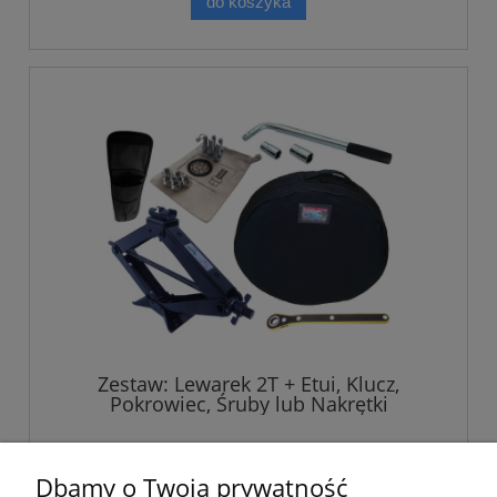
do koszyka
Zestaw: Lewarek 2T + Etui, Klucz,
Pokrowiec, Śruby lub Nakrętki
249,00 zł
Dbamy o Twoją prywatność