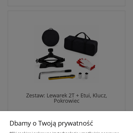
Zestaw: Lewarek 2T + Etui, Klucz,
Pokrowiec
229,00 zł
Dbamy o Twoją prywatność