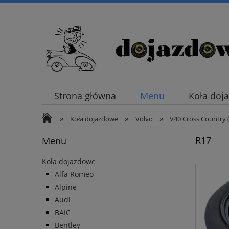
Strona główna
Menu
Koła doj
»
»
»
Koła dojazdowe
Volvo
V40 Cross Country 
R17
Menu
Koła dojazdowe
Alfa Romeo
Alpine
Audi
BAIC
Bentley