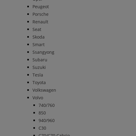
Peugeot
Porsche
Renault
Seat
Skoda
Smart
Ssangyong
Subaru
Suzuki
Tesla
Toyota
Volkswagen
Volvo
740/760
850
940/960
C30
C70/C70 Cabrio