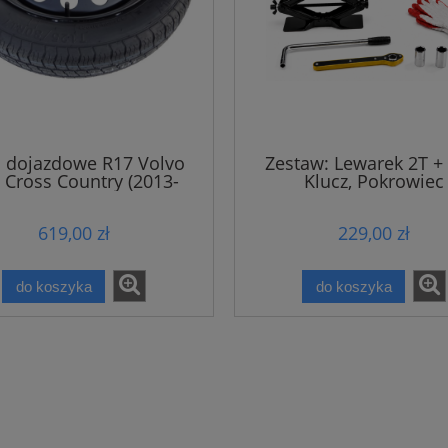
 dojazdowe R17 Volvo
Zestaw: Lewarek 2T + 
 Cross Country (2013-
Klucz, Pokrowiec
obecnie)
619,00 zł
229,00 zł
do koszyka
do koszyka