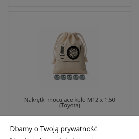
Nakrętki mocujące koło M12 x 1.50
(Toyota)
45,00 zł
Dbamy o Twoją prywatność