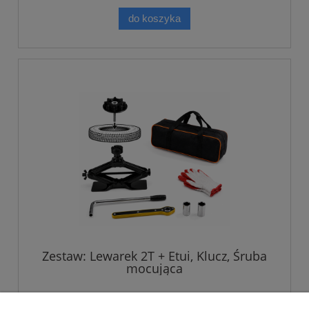
do koszyka
Zestaw: Lewarek 2T + Etui, Klucz, Śruba
mocująca
229,00 zł