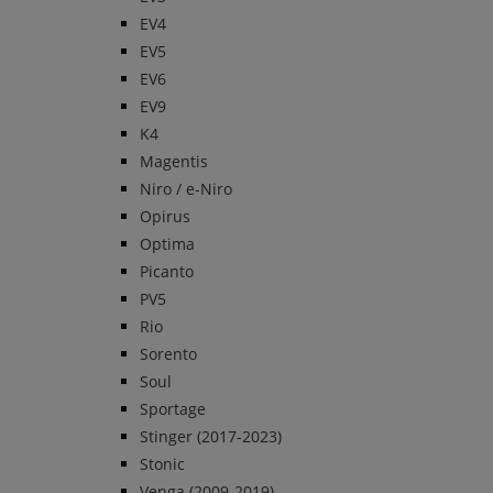
EV4
EV5
EV6
EV9
K4
Magentis
Niro / e-Niro
Opirus
Optima
Picanto
PV5
Rio
Sorento
Soul
Sportage
Stinger (2017-2023)
Stonic
Venga (2009-2019)