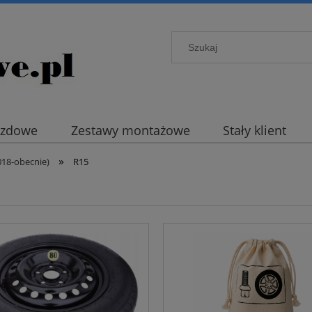
azdowe
Zestawy montażowe
Stały klient
»
018-obecnie)
R15