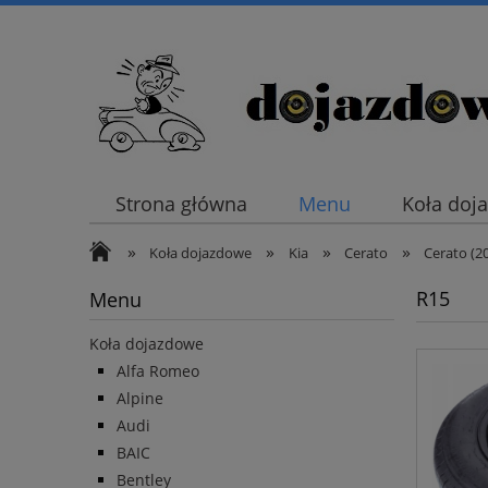
Strona główna
Menu
Koła doj
»
»
»
»
Koła dojazdowe
Kia
Cerato
Cerato (2
R15
Menu
Koła dojazdowe
Alfa Romeo
Alpine
Audi
BAIC
Bentley