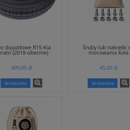
ło dojazdowe R15 Kia
Śruby lub nakrętki 
rato (2018-obecnie)
mocowania koła
dojazdowego
499,00 zł
45,00 zł
do koszyka
do koszyka