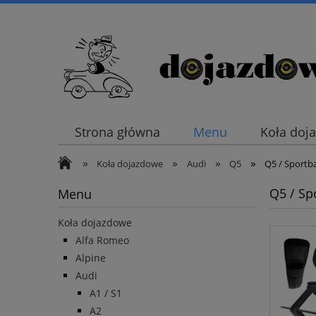
Strona główna
Menu
Koła doj
»
»
»
»
Koła dojazdowe
Audi
Q5
Q5 / Sportb
Q5 / Sp
Menu
Koła dojazdowe
Alfa Romeo
Alpine
Audi
A1 / S1
A2