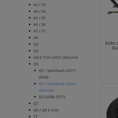
A3 / S3
A4 / S4
A5 / S5
A6 / S6
A7 / S7
A8
Koło 
Q2
Au
Q3
Q4 E-Tron (2021-obecnie)
Q5
Q5 / Sportback (2017-
2024)
Q5 / Sportback (2024-
obecnie)
Q5 (2008-2017)
Q7
Q8 / Q8 e-tron
TT