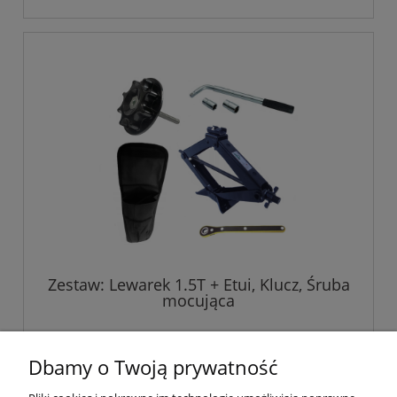
Zestaw: Lewarek 1.5T + Etui, Klucz, Śruba
mocująca
219,00 zł
Dbamy o Twoją prywatność