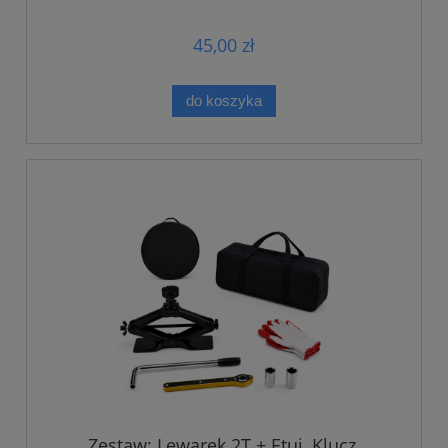
45,00 zł
do koszyka
Zestaw: Lewarek 2T + Etui, Klucz,