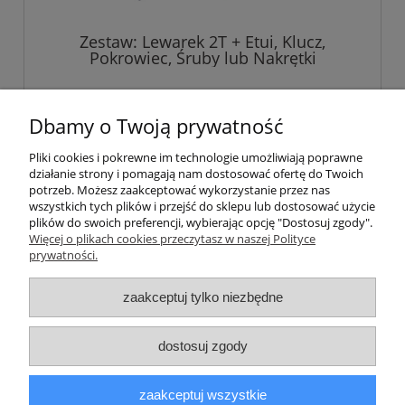
Zestaw: Lewarek 2T + Etui, Klucz,
Pokrowiec, Śruby lub Nakrętki
249,00 zł
Dbamy o Twoją prywatność
Pliki cookies i pokrewne im technologie umożliwiają poprawne
do koszyka
działanie strony i pomagają nam dostosować ofertę do Twoich
potrzeb. Możesz zaakceptować wykorzystanie przez nas
wszystkich tych plików i przejść do sklepu lub dostosować użycie
plików do swoich preferencji, wybierając opcję "Dostosuj zgody".
Pomoc
Więcej o plikach cookies przeczytasz w naszej Polityce
prywatności.
Informacje
zaakceptuj tylko niezbędne
Moje konto
dostosuj zgody
Płatności i dostawa
zaakceptuj wszystkie