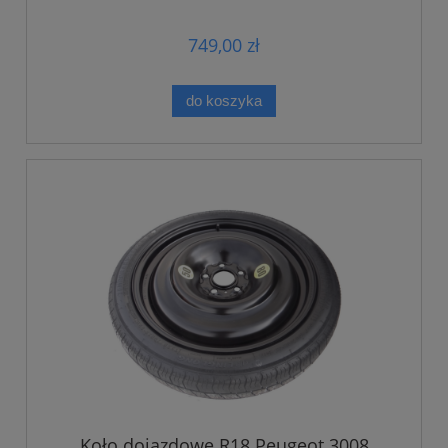
749,00 zł
do koszyka
Koło dojazdowe R18 Peugeot 3008