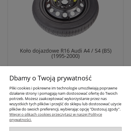
Koło dojazdowe R16 Audi A4 / S4 (B5)
(1995-2000)
529,00 zł
Dbamy o Twoją prywatność
Pliki cookies i pokrewne im technologie umożliwiają poprawne
do koszyka
działanie strony i pomagają nam dostosować ofertę do Twoich
potrzeb. Możesz zaakceptować wykorzystanie przez nas
wszystkich tych plików i przejść do sklepu lub dostosować użycie
plików do swoich preferencji, wybierając opcję "Dostosuj zgody".
Pomoc
Więcej o plikach cookies przeczytasz w naszej Polityce
prywatności.
Informacje