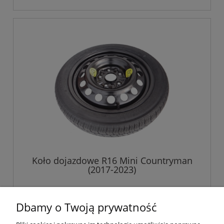
Koło dojazdowe R16 Mini Countryman
(2017-2023)
529,00 zł
Dbamy o Twoją prywatność