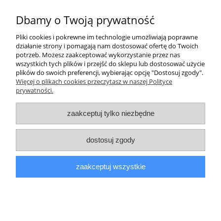
719,00 zł
Dbamy o Twoją prywatność
Pliki cookies i pokrewne im technologie umożliwiają poprawne
do koszyka
działanie strony i pomagają nam dostosować ofertę do Twoich
potrzeb. Możesz zaakceptować wykorzystanie przez nas
wszystkich tych plików i przejść do sklepu lub dostosować użycie
plików do swoich preferencji, wybierając opcję "Dostosuj zgody".
Pomoc
Więcej o plikach cookies przeczytasz w naszej Polityce
prywatności.
Informacje
zaakceptuj tylko niezbędne
Moje konto
dostosuj zgody
Płatności i dostawa
zaakceptuj wszystkie
O nas
pokaż pełną wersję strony
Sklep internetowy Shoper.pl