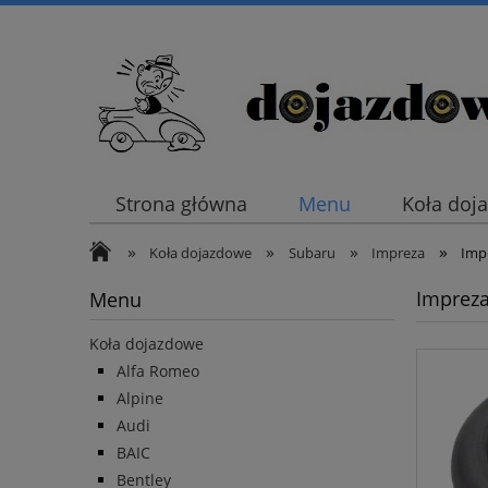
Strona główna
Menu
Koła doj
»
»
»
»
Koła dojazdowe
Subaru
Impreza
Imp
Impreza
Menu
Koła dojazdowe
Alfa Romeo
Alpine
Audi
BAIC
Bentley