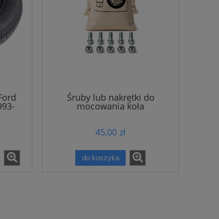
Ford
Śruby lub nakrętki do
993-
mocowania koła
dojazdowego
45,00 zł
do koszyka