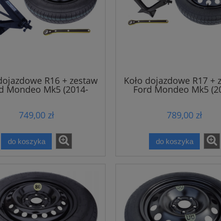
dojazdowe R16 + zestaw
Koło dojazdowe R17 + 
d Mondeo Mk5 (2014-
Ford Mondeo Mk5 (2
2022)
2022)
749,00 zł
789,00 zł
do koszyka
do koszyka