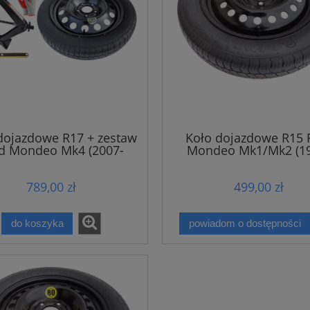
dojazdowe R17 + zestaw
Koło dojazdowe R15 
d Mondeo Mk4 (2007-
Mondeo Mk1/Mk2 (1
2014)
2000)
789,00 zł
499,00 zł
do koszyka
powiadom o dostępności