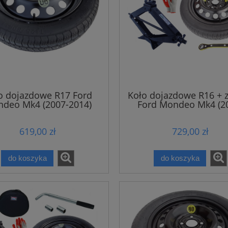
o dojazdowe R17 Ford
Koło dojazdowe R16 + 
deo Mk4 (2007-2014)
Ford Mondeo Mk4 (2
2014)
619,00 zł
729,00 zł
do koszyka
do koszyka