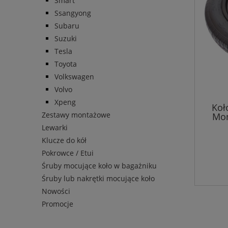
Smart
Ssangyong
Subaru
Suzuki
Tesla
Toyota
Volkswagen
Volvo
Xpeng
Koł
Zestawy montażowe
Mon
Lewarki
Klucze do kół
Pokrowce / Etui
Śruby mocujące koło w bagażniku
Śruby lub nakrętki mocujące koło
Nowości
Promocje