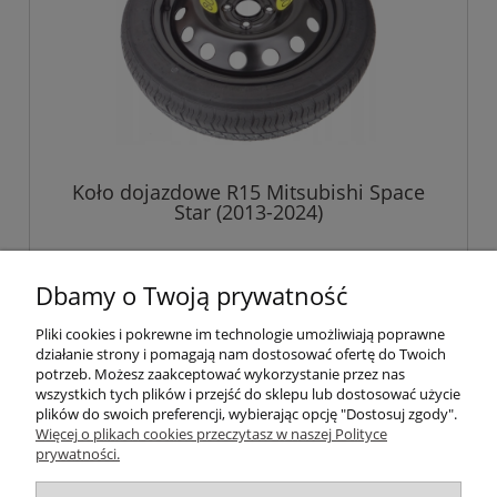
Koło dojazdowe R15 Mitsubishi Space
Star (2013-2024)
499,00 zł
Dbamy o Twoją prywatność
Pliki cookies i pokrewne im technologie umożliwiają poprawne
do koszyka
działanie strony i pomagają nam dostosować ofertę do Twoich
potrzeb. Możesz zaakceptować wykorzystanie przez nas
wszystkich tych plików i przejść do sklepu lub dostosować użycie
plików do swoich preferencji, wybierając opcję "Dostosuj zgody".
Pomoc
Więcej o plikach cookies przeczytasz w naszej Polityce
prywatności.
Informacje