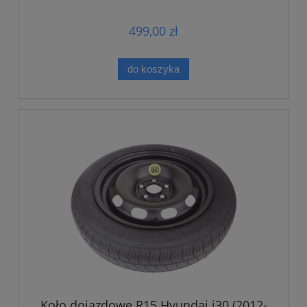
499,00 zł
do koszyka
Koło dojazdowe R15 Hyundai i30 (2012-