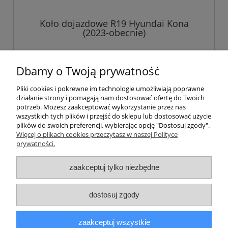
Koło dojazdowe R19 Hyundai Kona
(2023-obecnie)
889,00 zł
Dbamy o Twoją prywatność
Pliki cookies i pokrewne im technologie umożliwiają poprawne
do koszyka
działanie strony i pomagają nam dostosować ofertę do Twoich
potrzeb. Możesz zaakceptować wykorzystanie przez nas
wszystkich tych plików i przejść do sklepu lub dostosować użycie
plików do swoich preferencji, wybierając opcję "Dostosuj zgody".
Pomoc
Więcej o plikach cookies przeczytasz w naszej Polityce
prywatności.
Informacje
zaakceptuj tylko niezbędne
Moje konto
dostosuj zgody
Płatności i dostawa
zaakceptuj wszystkie