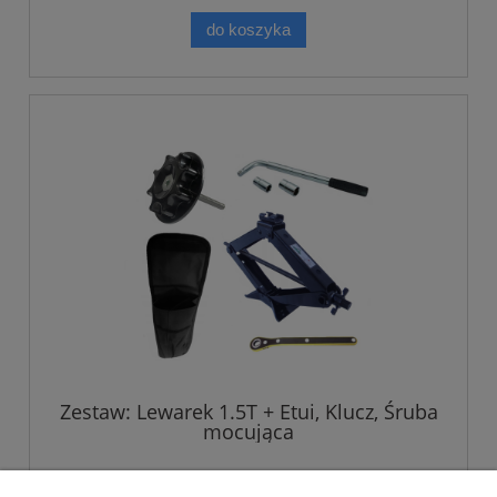
do koszyka
Zestaw: Lewarek 1.5T + Etui, Klucz, Śruba
mocująca
219,00 zł