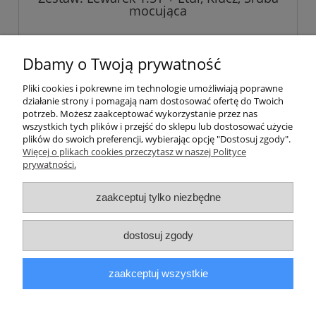
mocująca
219,00 zł
Dbamy o Twoją prywatność
Pliki cookies i pokrewne im technologie umożliwiają poprawne
do koszyka
działanie strony i pomagają nam dostosować ofertę do Twoich
potrzeb. Możesz zaakceptować wykorzystanie przez nas
wszystkich tych plików i przejść do sklepu lub dostosować użycie
plików do swoich preferencji, wybierając opcję "Dostosuj zgody".
Pomoc
Więcej o plikach cookies przeczytasz w naszej Polityce
prywatności.
Informacje
zaakceptuj tylko niezbędne
Moje konto
dostosuj zgody
Płatności i dostawa
zaakceptuj wszystkie
O nas