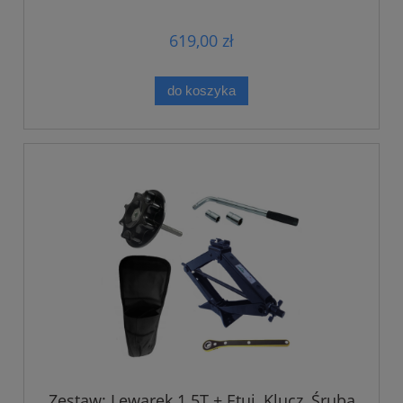
619,00 zł
do koszyka
Zestaw: Lewarek 1.5T + Etui, Klucz, Śruba